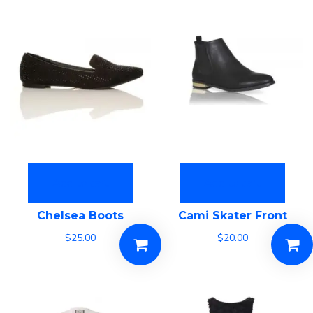
Add to cart
Add to cart
Chelsea Boots
Cami Skater Front
$
25.00
$
20.00