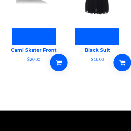
Add to cart
Add to cart
Cami Skater Front
Black Suit
$
20.00
$
18.00