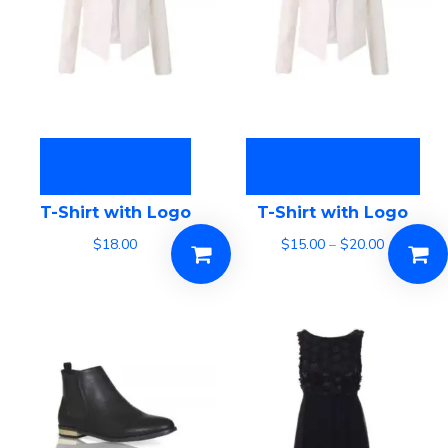
Add to cart
Select options
T-Shirt with Logo
T-Shirt with Logo
$
18.00
$
15.00
–
$
20.00