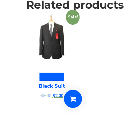
Related products
Sale!
Add to cart
Black Suit
$
3.00
$
2.00