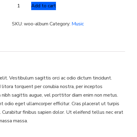
Cami
Add to cart
Skater
Front
SKU:
woo-album
Category:
Music
quantity
it. Vestibulum sagittis orci ac odio dictum tincidunt.
 litora torquent per conubia nostra, per inceptos
a nibh sagittis augue, vel porttitor diam enim non metus.
 odio eget ullamcorper efficitur. Cras placerat ut turpis
urabitur finibus sapien dolor. Ut eleifend tellus nec erat
 massa massa.